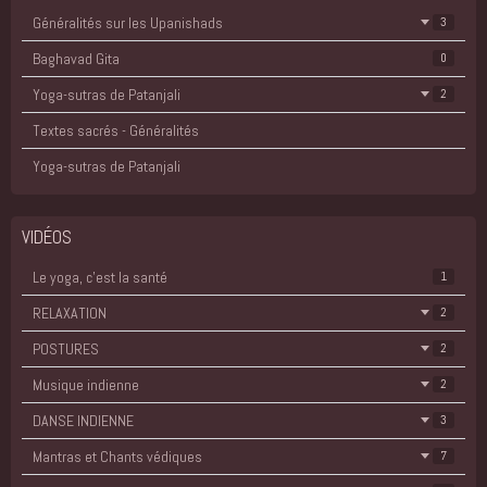
Généralités sur les Upanishads
3
Baghavad Gita
0
Yoga-sutras de Patanjali
2
Textes sacrés - Généralités
Yoga-sutras de Patanjali
VIDÉOS
Le yoga, c'est la santé
1
RELAXATION
2
POSTURES
2
Musique indienne
2
DANSE INDIENNE
3
Mantras et Chants védiques
7