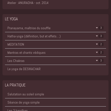
Atelier : ANURADHA - oct. 2014
LE YOGA
Pranayama, maîtrise du souffle
3
Hatha-yoga (définition, but et effets....)
3
MEDITATION
2
Mantras et chants védiques
2
Les Chakras
3
Le yoga de DESIKACHAR
LA PRATIQUE
Salutation au soleil simple
Séance de yoga simple
Les 3 bandhas