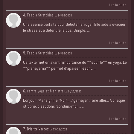
Lire la suite
4.
Fascia Stretching
Le 14/02/2025
Une séance parfaite pour débuter le yoga ! Elle aide à évacuer
le stress et à détendre le dos. Simple, ...
Lire la suite
5.
Fascia Stretching
Le 14/02/2025
Ce texte met en avant l’importance du **souffle** en yoga. Le
**pranayama** permet d’apaiser l’esprit, ...
Lire la suite
6.
centre-yoga-et-bien-etre
Le 24/11/2023
Bonjour, "Ma" signifie "Moi"......"gamaya" : faire aller... A chaque
strophe, c'est donc "conduis-moi.... ...
Lire la suite
7. Brigitte Vercez
Le 23/11/2023