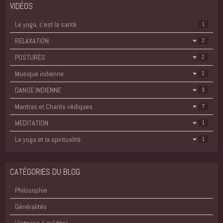
VIDÉOS
Le yoga, c'est la santé
1
RELAXATION
2
POSTURES
2
Musique indienne
2
DANSE INDIENNE
3
Mantras et Chants védiques
7
MEDITATION
1
Le yoga et la spiritualité
1
CATÉGORIES DU BLOG
Philosophie
Généralités