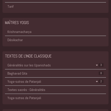
Tarif
MAÎTRES YOGIS
Krishnamacharya
Désikachar
TEXTES DE L'INDE CLASSIQUE
Généralités sur les Upanishads
3
Baghavad Gita
0
Yoga-sutras de Patanjali
2
Textes sacrés - Généralités
Yoga-sutras de Patanjali