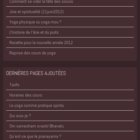
Comment se vider la tête des soucis
Joie et spiritualité (11juin2012)
Yoga physique ou yoga mou ?
L'histoire de l'âne et du puits
Recette pour la nouvelle année 2012
Reprise des cours de yoga
DERNIÈRES PAGES AJOUTÉES
Tarifs
Horaires des cours
Le yoga comme pratique spiritu
Qui suis-je ?
Om sarvesham svastir Bhavatu
Qu'est-ce que le pranayama ?