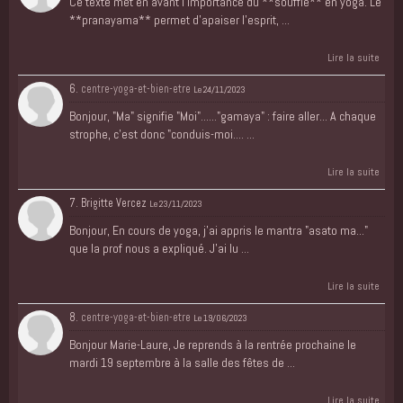
Ce texte met en avant l’importance du **souffle** en yoga. Le
**pranayama** permet d’apaiser l’esprit, ...
Lire la suite
6.
centre-yoga-et-bien-etre
Le 24/11/2023
Bonjour, "Ma" signifie "Moi"......"gamaya" : faire aller... A chaque
strophe, c'est donc "conduis-moi.... ...
Lire la suite
7. Brigitte Vercez
Le 23/11/2023
Bonjour, En cours de yoga, j'ai appris le mantra "asato ma..."
que la prof nous a expliqué. J'ai lu ...
Lire la suite
8.
centre-yoga-et-bien-etre
Le 19/06/2023
Bonjour Marie-Laure, Je reprends à la rentrée prochaine le
mardi 19 septembre à la salle des fêtes de ...
Lire la suite