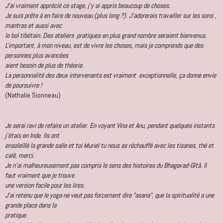
J'ai vraiment apprécié ce stage, j'y ai appris beaucoup de choses.
Je suis prête à en faire de nouveau (plus long ?). J'adorerais travailler sur les sons ,
mantras et aussi avec
le bol tibétain. Des ateliers pratiques en plus grand nombre seraient bienvenus.
L'important, à mon niveau, est de vivre les choses, mais je comprends que des
personnes plus avancées
aient besoin de plus de théorie.
La personnalité des deux intervenants est vraiment exceptionnelle, ça donne envie
de poursuivre !
(Nathalie Sionneau)
Je serai ravi de refaire un atelier. En voyant Vina et Anu, pendant quelques instants
j'étais en Inde. Ils ont
ensoleillé la grande salle et toi Muriel tu nous as réchauffé avec les tisanes, thé et
calé, merci.
Je n'ai malheureusement pas compris le sens des histoires du Bhagavad-Gîtâ. Il
faut vraiment que je trouve
une version facile pour les lires.
J'ai retenu que le yoga ne veut pas forcement dire "asana", que la spiritualité a une
grande place dans la
pratique.