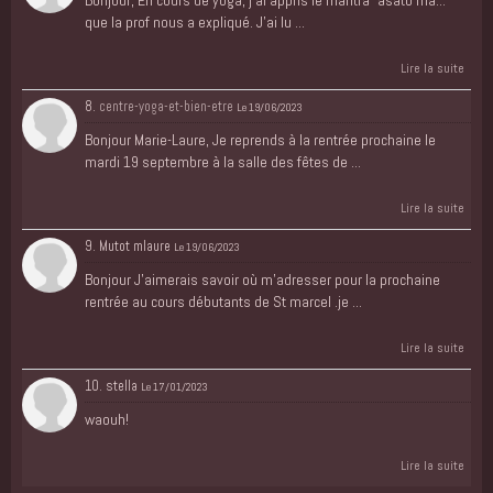
que la prof nous a expliqué. J'ai lu ...
Lire la suite
8.
centre-yoga-et-bien-etre
Le 19/06/2023
Bonjour Marie-Laure, Je reprends à la rentrée prochaine le
mardi 19 septembre à la salle des fêtes de ...
Lire la suite
9. Mutot mlaure
Le 19/06/2023
Bonjour J'aimerais savoir où m'adresser pour la prochaine
rentrée au cours débutants de St marcel .je ...
Lire la suite
10. stella
Le 17/01/2023
waouh!
Lire la suite