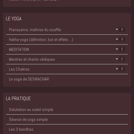
LE YOGA
Pranayama, maîtrise du souffle
3
Hatha-yoga (définition, but et effets....)
3
MEDITATION
2
Mantras et chants védiques
2
Les Chakras
3
Le yoga de DESIKACHAR
LA PRATIQUE
Salutation au soleil simple
Séance de yoga simple
Les 3 bandhas