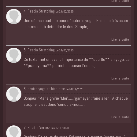
Lire la suite
4.
Fascia Stretching
Le 14/02/2025
Une séance parfaite pour débuter le yoga ! Elle aide à évacuer
le stress et à détendre le dos. Simple, ...
Lire la suite
5.
Fascia Stretching
Le 14/02/2025
Ce texte met en avant l’importance du **souffle** en yoga. Le
**pranayama** permet d’apaiser l’esprit, ...
Lire la suite
6.
centre-yoga-et-bien-etre
Le 24/11/2023
Bonjour, "Ma" signifie "Moi"......"gamaya" : faire aller... A chaque
strophe, c'est donc "conduis-moi.... ...
Lire la suite
7. Brigitte Vercez
Le 23/11/2023
Bonjour, En cours de yoga, j'ai appris le mantra "asato ma..."