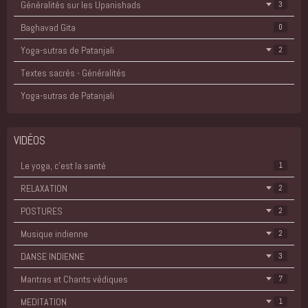
Généralités sur les Upanishads
3
Baghavad Gita
0
Yoga-sutras de Patanjali
2
Textes sacrés - Généralités
Yoga-sutras de Patanjali
VIDÉOS
Le yoga, c'est la santé
1
RELAXATION
2
POSTURES
2
Musique indienne
2
DANSE INDIENNE
3
Mantras et Chants védiques
7
MEDITATION
1