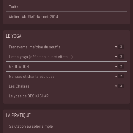
Tarifs
Atelier : ANURADHA - oct. 2014
LE YOGA
Pranayama, maîtrise du souffle
3
Hatha-yoga (définition, but et effets....)
3
MEDITATION
2
Mantras et chants védiques
2
Les Chakras
3
Le yoga de DESIKACHAR
LA PRATIQUE
Salutation au soleil simple