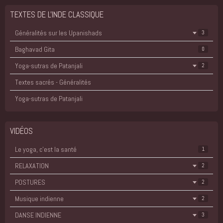
TEXTES DE L'INDE CLASSIQUE
Généralités sur les Upanishads
3
Baghavad Gita
0
Yoga-sutras de Patanjali
2
Textes sacrés - Généralités
Yoga-sutras de Patanjali
VIDÉOS
Le yoga, c'est la santé
1
RELAXATION
2
POSTURES
2
Musique indienne
2
DANSE INDIENNE
3