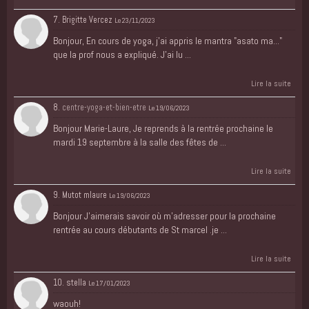
7. Brigitte Vercez
Le 23/11/2023
Bonjour, En cours de yoga, j'ai appris le mantra "asato ma..."
que la prof nous a expliqué. J'ai lu ...
Lire la suite
8.
centre-yoga-et-bien-etre
Le 19/06/2023
Bonjour Marie-Laure, Je reprends à la rentrée prochaine le
mardi 19 septembre à la salle des fêtes de ...
Lire la suite
9. Mutot mlaure
Le 19/06/2023
Bonjour J'aimerais savoir où m'adresser pour la prochaine
rentrée au cours débutants de St marcel .je ...
Lire la suite
10. stella
Le 17/01/2023
waouh!