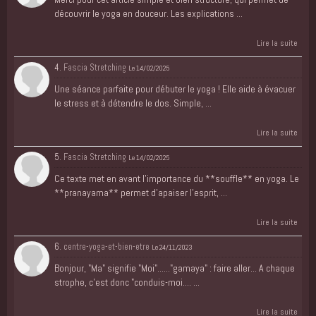
découvrir le yoga en douceur. Les explications ...
Lire la suite
4.
Fascia Stretching
Le 14/02/2025
Une séance parfaite pour débuter le yoga ! Elle aide à évacuer
le stress et à détendre le dos. Simple, ...
Lire la suite
5.
Fascia Stretching
Le 14/02/2025
Ce texte met en avant l’importance du **souffle** en yoga. Le
**pranayama** permet d’apaiser l’esprit, ...
Lire la suite
6.
centre-yoga-et-bien-etre
Le 24/11/2023
Bonjour, "Ma" signifie "Moi"......"gamaya" : faire aller... A chaque
strophe, c'est donc "conduis-moi.... ...
Lire la suite